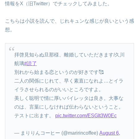
情報をX（旧Twitter）でチェックしてみました。
こちらは小説を読んで、じれキュンな感じが良いという感
想。
拝啓見知らぬ旦那様、離婚していただきます/久川
航璃
#読了
別れから始まる恋というのが好きです🥰
二人の関係にじれて、早く素直になれよ…とイラ
イラさせられるのがいいところですよ。
美しく聡明で情に厚いバイレッタは良き。大事な
のは、言葉にしなければ伝わらないということ。
テストに出ます。
pic.twitter.com/ESGIt3W0Ec
— まりりんコーヒー (@maririncoffee)
August 6,