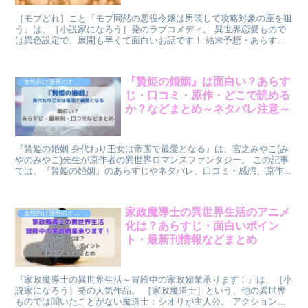
［モブどれ］こと『モブ同然の悪役令嬢は男装して攻略対象の座を狙
う』は、［小説家になろう］発のラブコメディ。 異世界恋愛もので
は異色設定で、展開も早くて面白いお話です！ 結末予想・あらす
じ・口コミ感想・最新刊情報・どこで読めるか？などについてまとめ
ました。
『贄姫の婚姻』は面白い？あらす
女性向け漫画のオススメ
じ・口コミ・原作・どこで読める
か？などまとめ～ネタバレ注意～
『贄姫の婚姻 身代わり王女は帝国で最愛となる』は、宮之みやこ(み
やのみやこ)先生が原作者の異世界ロマンスファンタジー。 この記事
では、『贄姫の婚姻』のあらすじやネタバレ、口コミ・感想、原作や
最新刊、アニメ化の可能性、類似作品、どこで読むとお得か？まで徹
底解説します。
家政魔導士の異世界生活のアニメ
女性向け漫画のオススメ
化は？あらすじ・面白いポイン
ト・最新刊情報などまとめ
『家政魔導士の異世界生活～冒険中の家政婦業承ります！』は、［小
説家になろう］発の人気作品。 ［家政魔道士］という、他の異世界
ものでは聞いたことがない魔道士：シオリが主人公。 アクション・