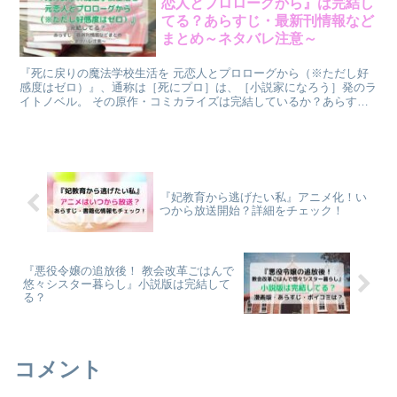
恋人とプロローグから』は完結し
てる？あらすじ・最新刊情報など
まとめ～ネタバレ注意～
『死に戻りの魔法学校生活を 元恋人とプロローグから（※ただし好
感度はゼロ）』、通称は［死にプロ］は、［小説家になろう］発のラ
イトノベル。 その原作・コミカライズは完結しているか？あらすじ
や口コミ感想などについてまとめました。
『妃教育から逃げたい私』アニメ化！い
つから放送開始？詳細をチェック！
『悪役令嬢の追放後！ 教会改革ごはんで
悠々シスター暮らし』小説版は完結して
る？
コメント