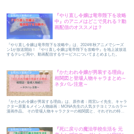
恋愛・人生のやり直し、という要素が丁寧に描かれていて大人も楽し
める異世界作品です。
『やり直し令嬢は竜帝陛下を攻略
女性向け漫画のオススメ
中』のアニメはどこで見れる？動
画配信のオススメは？
『やり直し令嬢は竜帝陛下を攻略中』は、2024年秋アニメでシーズ
ン1が放送開始！ 『やり直し令嬢は竜帝陛下を攻略中』を地上波放送
するテレビ局や、動画配信するサービスについてまとめました。
『かたわれ令嬢が男装する理由』
女性向け漫画のオススメ
相関図と登場人物キャラまとめ～
ネタバレ注意～
『かたわれ令嬢が男装する理由』は、原作者：雨宮レイ先生、キャラ
クター原案＆メイン人物線画：MONA先生の人気タテヨミフルカラー
漫画作品。 その登場人物キャラクターの相関図と、それぞれの特徴
についてまとめました。 一部ネタバレになる部分もありますのでご
注意くださいね。
『死に戻りの魔法学校生活を 元
女性向け漫画のオススメ