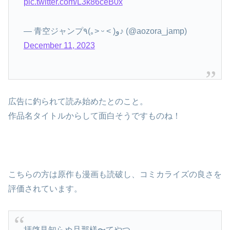
pic.twitter.com/L3k86ceB0x
— 青空ジャンプ٩(｡˃ ᵕ ˂ )و♪ (@aozora_jamp)
December 11, 2023
広告に釣られて読み始めたとのこと。
作品名タイトルからして面白そうですものね！
こちらの方は原作も漫画も読破し、コミカライズの良さを
評価されています。
拝啓見知らぬ旦那様〜てやつ