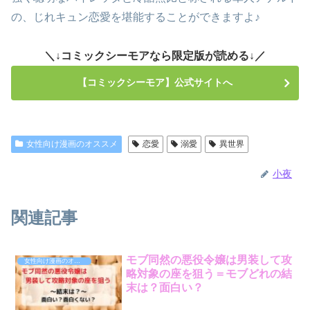
の、じれキュン恋愛を堪能することができますよ♪
＼↓コミックシーモアなら限定版が読める↓／
【コミックシーモア】公式サイトへ
女性向け漫画のオススメ
恋愛
溺愛
異世界
小夜
関連記事
モブ同然の悪役令嬢は男装して攻
女性向け漫画のオススメ
略対象の座を狙う＝モブどれの結
末は？面白い？