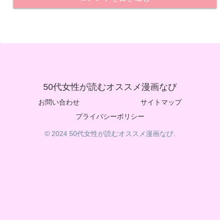
50代女性が読むオススメ漫画なび
お問い合わせ
サイトマップ
プライバシーポリシー
© 2024 50代女性が読むオススメ漫画なび.