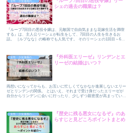
『ループ7回目の悪役令嬢』リー
女性・少女漫画のアニメ化作品
シェの過去の職業は？
『ループ7回目の悪役令嬢は、元敵国で自由気ままな花嫁生活を満喫
する』は、主人公リーシェが転生をして、7回目の人生を生きるお
話。 ［ルプなな］の略称でも人気です。 そのリーシェの1回目～6回
目までの過去の職業をまとめてみました。
『外科医エリーゼ』リンデンとエ
女性・少女漫画のアニメ化作品
リーゼの結婚はいつ？
両想いになってからも、お互いに忙しくてなかなか進展しないエリー
ゼとリンデンの関係。 とはいえ、それまで受け身だったエリーゼが
自分からリンデンに会いに行ったり、少しずつ親密度が高まっていき
ます。 でも結婚まではかなり先が長いです！
『歴史に残る悪女になるぞ』のあ
女性・少女漫画のアニメ化作品
らすじと見どころポイントまとめ