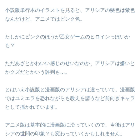
小説版単行本のイラストを見ると、アリシアの髪色は紫色
なんだけど、アニメではピンク色。
たしかにピンクのほうが乙女ゲームのヒロインっぽいか
も？
ただあざとかわいい感じのせいなのか、アリシアは嫌いと
かクズだとかいう評判も…。
とはいえ小説版と漫画版のアリシアは違っていて、漫画版
ではユミエラを恐れながらも教えを請うなど前向きキャラ
として描かれています。
アニメ版は基本的に漫画版に沿っていくので、今後はアリ
シアの世間の印象？も変わっていくかもしれません。