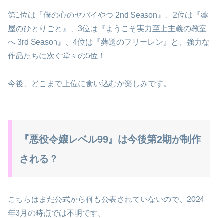
第1位は『僕の心のヤバイやつ 2nd Season』、2位は『薬
屋のひとりごと』、3位は『ようこそ実力至上主義の教室
へ 3rd Season』、4位は『葬送のフリーレン』と、強力な
作品たちに次ぐ堂々の5位！
今後、どこまで上位に食い込むか楽しみです。
『悪役令嬢レベル99』は今後第2期が制作
される？
こちらはまだ公式から何も公表されていないので、2024
年3月の時点では不明です。