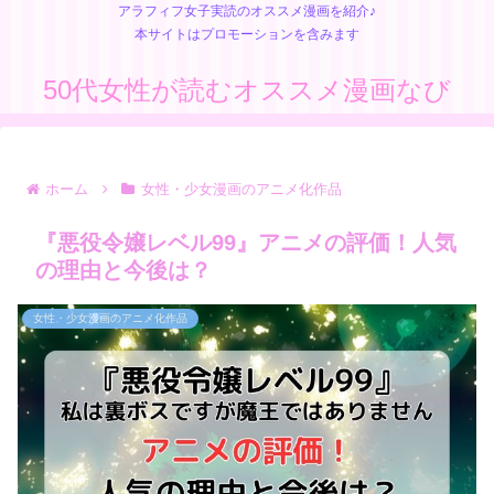
アラフィフ女子実読のオススメ漫画を紹介♪
本サイトはプロモーションを含みます
50代女性が読むオススメ漫画なび
ホーム
女性・少女漫画のアニメ化作品
『悪役令嬢レベル99』アニメの評価！人気
の理由と今後は？
女性・少女漫画のアニメ化作品