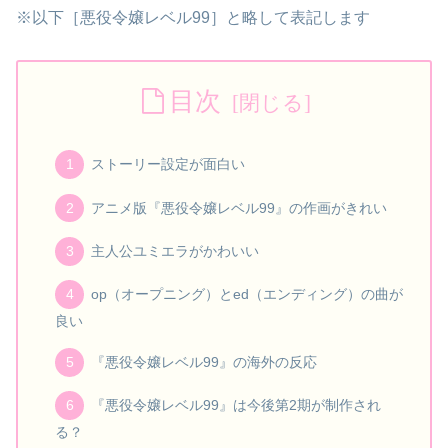
※以下［悪役令嬢レベル99］と略して表記します
目次
ストーリー設定が面白い
アニメ版『悪役令嬢レベル99』の作画がきれい
主人公ユミエラがかわいい
op（オープニング）とed（エンディング）の曲が
良い
『悪役令嬢レベル99』の海外の反応
『悪役令嬢レベル99』は今後第2期が制作され
る？