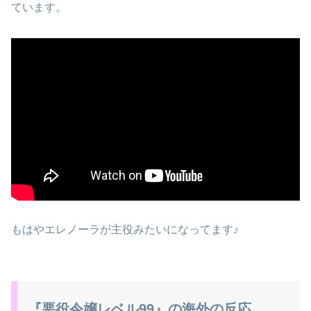
ています。
もはやエレノーラが主役みたいになってます♪
『悪役令嬢レベル99』の海外の反応