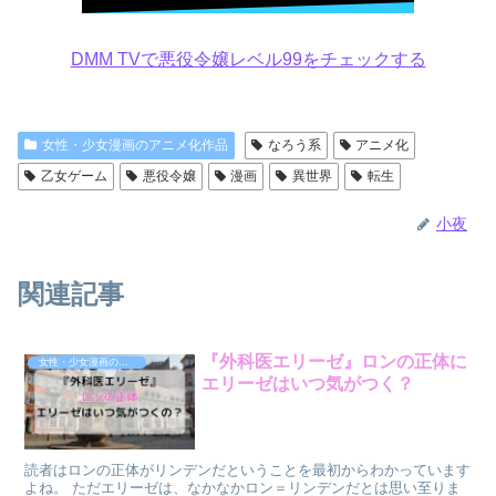
DMM TVで悪役令嬢レベル99をチェックする
女性・少女漫画のアニメ化作品
なろう系
アニメ化
乙女ゲーム
悪役令嬢
漫画
異世界
転生
小夜
関連記事
『外科医エリーゼ』ロンの正体に
女性・少女漫画のアニメ化作品
エリーゼはいつ気がつく？
読者はロンの正体がリンデンだということを最初からわかっています
よね。 ただエリーゼは、なかなかロン＝リンデンだとは思い至りま